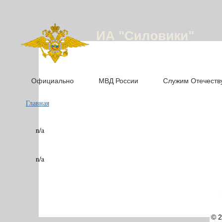
ИА "Силовики"
Официально
МВД России
Служим Отечеств
Главная
n/a
n/a
©
© 2