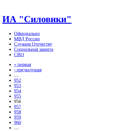
ИА "Силовики"
Официально
МВД России
Служим Отечеству
Социальная защита
СВО
« первая
‹ предыдущая
…
952
953
954
955
956
957
958
959
960
…