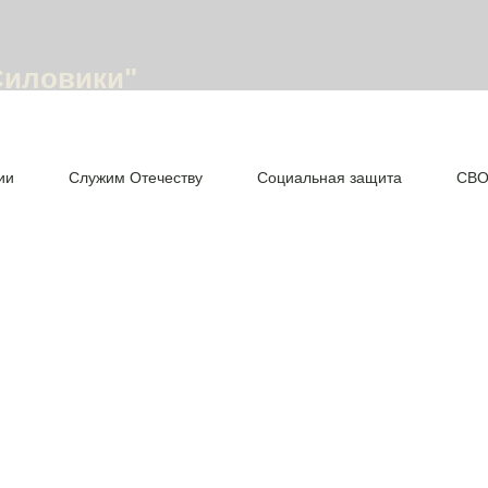
Силовики"
ии
Служим Отечеству
Социальная защита
СВ