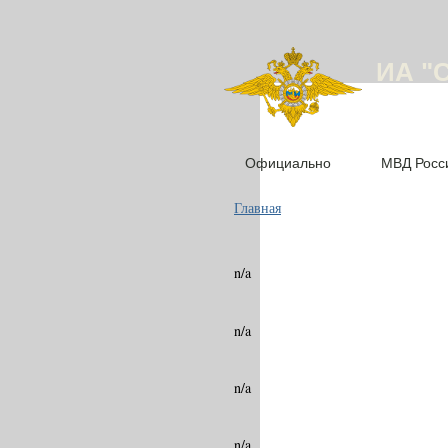
ИА "
Официально
МВД Росс
Главная
n/a
n/a
n/a
n/a