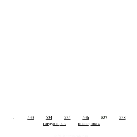
537
…
533
534
535
536
538
следующая ›
последняя »
© 2010 http://acolyte.ru