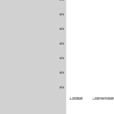
n/a
n/a
n/a
n/a
n/a
n/a
« первая
‹ предыдущая