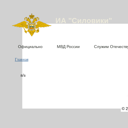
ИА "Силовики"
Официально
МВД России
Служим Отечеств
Главная
n/a
©
© 2