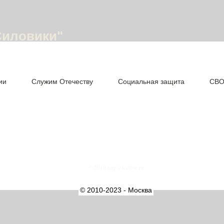
Силовики"
ии
Служим Отечеству
Социальная защита
СВ
© 2010 http://acolyte.ru
© 2010-2023 - Москва