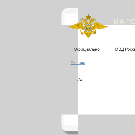
ИА "
Официально
МВД Росс
Главная
n/a