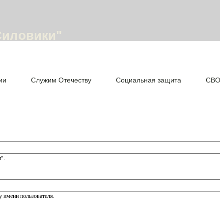
Силовики"
ии
Служим Отечеству
Социальная защита
СВ
".
 имени пользователя.