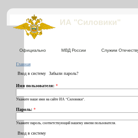
ИА "Силовики"
Официально
МВД России
Служим Отечеств
Главная
Вход в систему
Забыли пароль?
Имя пользователя:
*
Укажите ваше имя на сайте ИА "Силовики".
Пароль:
*
Укажите пароль, соответствующий вашему имени пользователя.
Вход в систему