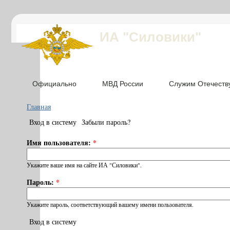
ИА "Силовики"
Официально
МВД России
Служим Отечеств
Главная
Вход в систему
Забыли пароль?
Имя пользователя:
*
Укажите ваше имя на сайте ИА "Силовики".
Пароль:
*
Укажите пароль, соответствующий вашему имени пользователя.
Вход в систему