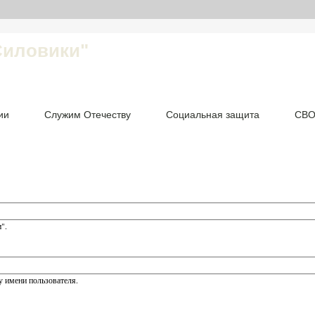
Силовики"
ии
Служим Отечеству
Социальная защита
СВ
".
 имени пользователя.