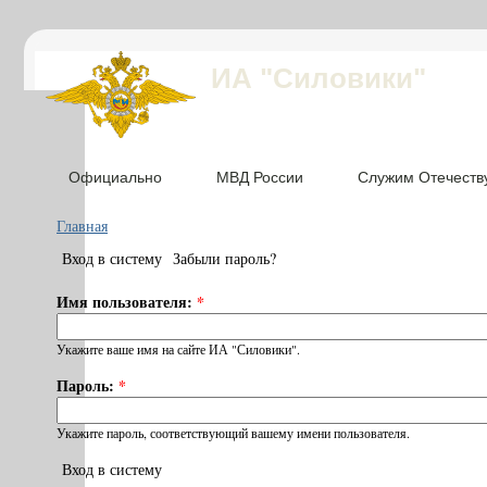
ИА "Силовики"
Официально
МВД России
Служим Отечеств
Главная
Вход в систему
Забыли пароль?
Имя пользователя:
*
Укажите ваше имя на сайте ИА "Силовики".
Пароль:
*
Укажите пароль, соответствующий вашему имени пользователя.
Вход в систему